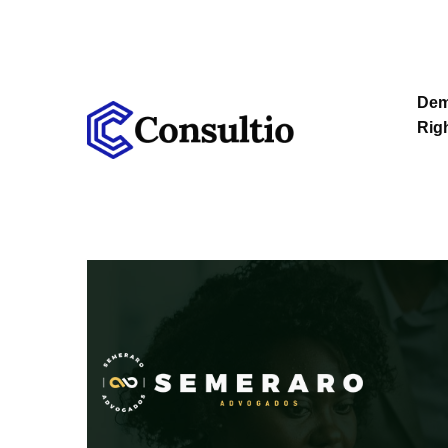
De
Rig