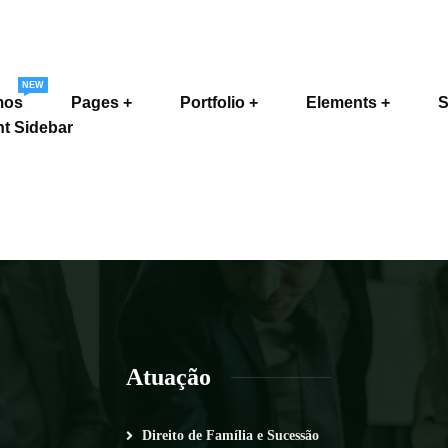
NEW
mos
Pages
Portfolio
Elements
S
ht Sidebar
Atuação
Direito de Família e Sucessão